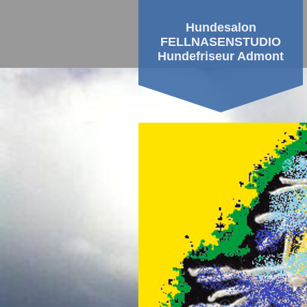
Hundesalon
FELLNASENSTUDIO
Hundefriseur Admont